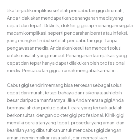
Jika terjadi komplikasi setelah pencabutan gigi di rumah,
Anda tidak akan mendapatkan penanganan medis yang
cepat dan tepat. Di klinik, dokter gigi siap menangani segala
macam komplikasi, seperti pendarahan berat atau infeksi,
yang mungkin timbul setelah pencabutan gigi. Tanpa
pengawasan medis, Anda akan kesulitan mencari solusi
untuk masalah yang muncul. Penanganan komplikasi yang
cepat dan tepat hanya dapat dilakukan oleh profesional
medis. Pencabutan gigi di rumah mengabaikan hal ini.
Cabut gigi sendiri memang bisa terkesan sebagai solusi
cepat dan murah, tetapi bahaya dan risikonya jauh lebih
besar daripada manfaatnya. Jika Anda merasa gigi Anda
bermasalah dan perlu dicabut, cara yang terbaik adalah
berkonsultasi dengan dokter gigi profesional. Klinik gigi
memiliki peralatan yang tepat, prosedur yang aman, dan
keahlian yang dibutuhkan untuk mencabut gigi dengan
aman, meminimalkan rasa sakit, dan memastikan