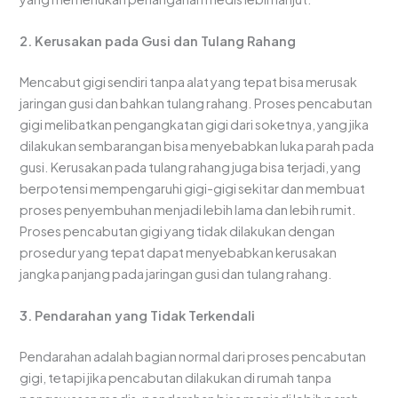
2. Kerusakan pada Gusi dan Tulang Rahang
Mencabut gigi sendiri tanpa alat yang tepat bisa merusak
jaringan gusi dan bahkan tulang rahang. Proses pencabutan
gigi melibatkan pengangkatan gigi dari soketnya, yang jika
dilakukan sembarangan bisa menyebabkan luka parah pada
gusi. Kerusakan pada tulang rahang juga bisa terjadi, yang
berpotensi mempengaruhi gigi-gigi sekitar dan membuat
proses penyembuhan menjadi lebih lama dan lebih rumit.
Proses pencabutan gigi yang tidak dilakukan dengan
prosedur yang tepat dapat menyebabkan kerusakan
jangka panjang pada jaringan gusi dan tulang rahang.
3. Pendarahan yang Tidak Terkendali
Pendarahan adalah bagian normal dari proses pencabutan
gigi, tetapi jika pencabutan dilakukan di rumah tanpa