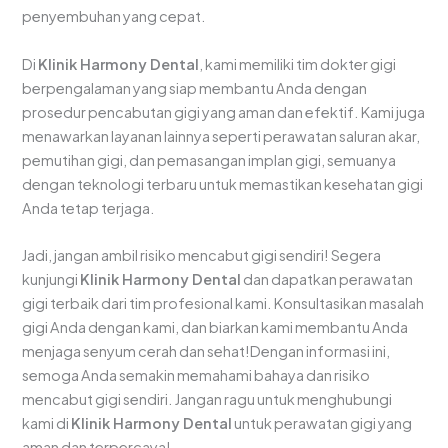
penyembuhan yang cepat.
Di
Klinik Harmony Dental
, kami memiliki tim dokter gigi
berpengalaman yang siap membantu Anda dengan
prosedur pencabutan gigi yang aman dan efektif. Kami juga
menawarkan layanan lainnya seperti perawatan saluran akar,
pemutihan gigi, dan pemasangan implan gigi, semuanya
dengan teknologi terbaru untuk memastikan kesehatan gigi
Anda tetap terjaga.
Jadi, jangan ambil risiko mencabut gigi sendiri! Segera
kunjungi
Klinik Harmony Dental
dan dapatkan perawatan
gigi terbaik dari tim profesional kami. Konsultasikan masalah
gigi Anda dengan kami, dan biarkan kami membantu Anda
menjaga senyum cerah dan sehat!Dengan informasi ini,
semoga Anda semakin memahami bahaya dan risiko
mencabut gigi sendiri. Jangan ragu untuk menghubungi
kami di
Klinik Harmony Dental
untuk perawatan gigi yang
aman dan terpercaya!