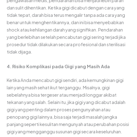
pengawasan medis, pendarahan bisa menjadi lebih parah
dan sulit dihentikan. Ketika gigi dicabut dengan cara yang
tidak tepat, darah bisa terus mengalir tanpa ada cara yang
benar untuk menghentikannya, dan ini bisa menyebabkan
shock atau kehilangan darah yang signifikan. Pendarahan
yang berlebihan setelah pencabutan gigi sering terjadi jika
prosedur tidak dilakukan secara profesional dan sterilisasi
tidak dijaga.
4. Risiko Komplikasi pada Gigi yang Masih Ada
Ketika Anda mencabut gigi sendiri, ada kemungkinan gigi
lain yang masih sehat ikut terganggu. Misalnya, gigi
sebelahnya bisa tergeser atau menjadi longgar akibat
tekanan yang salah. Selain itu, jika gigi yang dicabut adalah
gigi yang penting dalam proses pengunyahan atau
penopang gigi lainnya, bisa saja terjadi masalah jangka
panjang seperti kesulitan mengunyah atau perubahan posisi
gigi yang mengganggu susunan gigi secara keseluruhan.