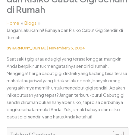
di Rumah
Home
Blogs
Jangan Lakukan Ini! Bahaya dan Risiko Cabut Gigi Sendiri di
Rumah
By
HARMONY_DENTAL
|
November 25, 2024
Saat sakit gigi atau ada gigi yang terasa longgar, mungkin
Anda berpikir untuk mengatasinya sendiri di rumah.
Mengingat harga cabut gigi di klinik yang kadang bisa terasa
mahal atau jadwal yang tidak selalu cocok, banyak orang
yang akhirnya memilih untuk mencabut gigi sendiri. Apakah
ini keputusan yang tepat? Jangan terburu-buru! Cabut gigi
sendiri di rumah bukan hanya berisiko, tapi bisa berbahaya
bagi kesehatan mulut Anda. Yuk, simak bahaya dan risiko
cabut gigi sendiri yang harus Anda ketahui!
Table of Contents