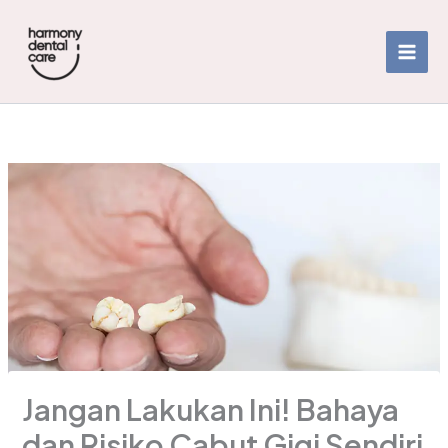
Skip
to
content
Jangan Lakukan Ini! Bahaya
dan Risiko Cabut Gigi Sendiri