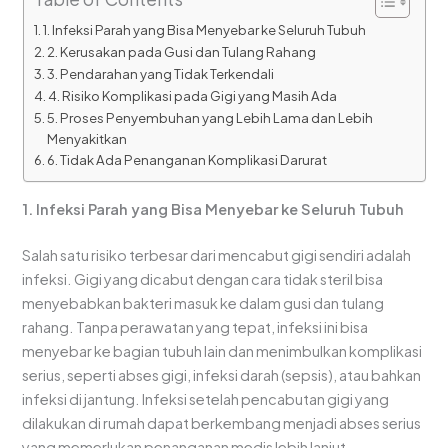
1. Infeksi Parah yang Bisa Menyebar ke Seluruh Tubuh
2. Kerusakan pada Gusi dan Tulang Rahang
3. Pendarahan yang Tidak Terkendali
4. Risiko Komplikasi pada Gigi yang Masih Ada
5. Proses Penyembuhan yang Lebih Lama dan Lebih
Menyakitkan
6. Tidak Ada Penanganan Komplikasi Darurat
1. Infeksi Parah yang Bisa Menyebar ke Seluruh Tubuh
Salah satu risiko terbesar dari mencabut gigi sendiri adalah
infeksi. Gigi yang dicabut dengan cara tidak steril bisa
menyebabkan bakteri masuk ke dalam gusi dan tulang
rahang. Tanpa perawatan yang tepat, infeksi ini bisa
menyebar ke bagian tubuh lain dan menimbulkan komplikasi
serius, seperti abses gigi, infeksi darah (sepsis), atau bahkan
infeksi di jantung. Infeksi setelah pencabutan gigi yang
dilakukan di rumah dapat berkembang menjadi abses serius
yang memerlukan penanganan medis lebih lanjut.