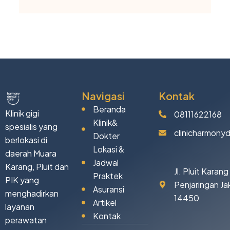
Navigasi
Kontak
Beranda
Klinik gigi
08111622168
Klinik&
spesialis yang
clinicharmony
Dokter
berlokasi di
Lokasi &
daerah Muara
Jadwal
Karang, Pluit dan
Jl. Pluit Karan
Praktek
PIK yang
Penjaringan Ja
Asuransi
menghadirkan
14450
Artikel
layanan
Kontak
perawatan