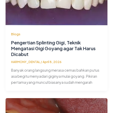
Blogs
Pengertian Splinting Gigi, Teknik
Mengatasi Gigi Goyang agar Tak Harus
Dicabut
HARMONY_DENTAL
/
April 8, 2026
Banyak orang langsung merasa cemas bahkan putus
asa begitu menyadari giginya mulai goyang. Pikiran
pertama yang muncul biasanya sudah mengarah