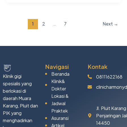
1
2
…
7
Next
→
Navigasi
Kontak
Beranda
Klinik gigi
08111622168
Klinik&
spesialis yang
clinicharmony
Dokter
berlokasi di
Lokasi &
daerah Muara
Jadwal
Karang, Pluit dan
Jl. Pluit Karan
Praktek
PIK yang
Penjaringan Ja
Asuransi
menghadirkan
14450
Artikel