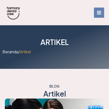
Skip
to
content
ARTIKEL
Beranda
/
Artikel
BLOG
Artikel