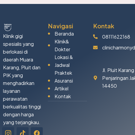
Navigasi
Kontak
Beranda
Klinik gigi
08111622168
Klinik&
spesialis yang
clinicharmony
Dokter
berlokasi di
Lokasi &
daerah Muara
Jadwal
Karang, Pluit dan
Jl. Pluit Karan
Praktek
PIK yang
Penjaringan Ja
Asuransi
menghadirkan
14450
Artikel
layanan
Kontak
perawatan
berkualitas tinggi
dengan harga
yang terjangkau.
Icon-
Tiktok
Facebook