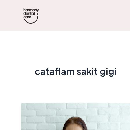
Skip
to
content
cataflam sakit gigi