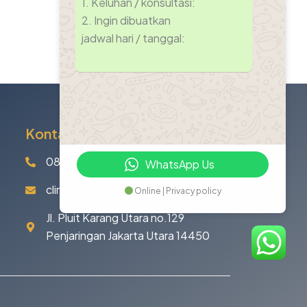
1. Keluhan / konsultasi:
2. ⁠Ingin dibuatkan
jadwal hari / tanggal:
Kontak
08111622168
WhatsApp Us
clinicharmonydental@gmail.com
Online | Privacy policy
Jl. Pluit Karang Utara no.129
Penjaringan Jakarta Utara 14450
.