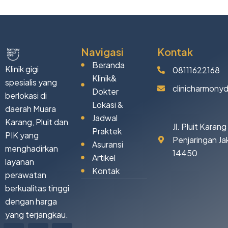
Navigasi
Kontak
Beranda
Klinik gigi
08111622168
Klinik&
spesialis yang
clinicharmony
Dokter
berlokasi di
Lokasi &
daerah Muara
Jadwal
Karang, Pluit dan
Jl. Pluit Karan
Praktek
PIK yang
Penjaringan Ja
Asuransi
menghadirkan
14450
Artikel
layanan
Kontak
perawatan
berkualitas tinggi
dengan harga
yang terjangkau.
Icon-
Tiktok
Facebook