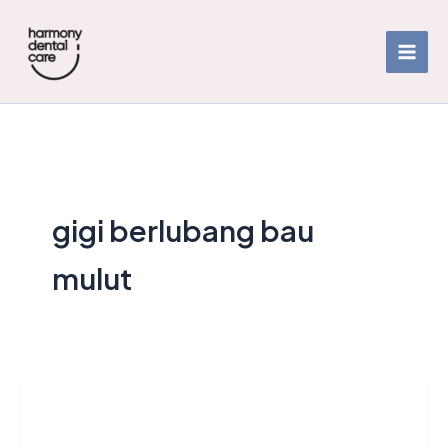
Skip
to
content
gigi berlubang bau
mulut