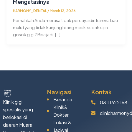
Mengatasinya
HARMONY_DENTAL
/
March 12, 2026
Pernahkah Anda merasa tidak percaya diri karena bau
mulut yang tidak kunjung hilang meski sudah rajin
gosok gigi? Bisa jadi, […]
Navigasi
Kontak
Beranda
Klinik gigi
08111622168
Klinik&
spesialis yang
clinicharmony
Dokter
berlokasi di
Lokasi &
daerah Muara
Jadwal