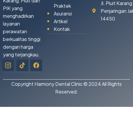
Karang, Pluit dan
Jl. Pluit Karan
Praktek
PIK yang
Penjaringan Ja
Asuransi
menghadirkan
14450
Artikel
layanan
Kontak
perawatan
berkualitas tinggi
dengan harga
yang terjangkau.
Icon-
Tiktok
Facebook
instagram-
1
Copyright Harmony Dental Clinic © 2024 All Rights
Reserved.