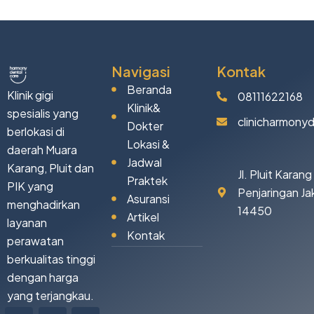
Navigasi
Kontak
Beranda
Klinik gigi
08111622168
Klinik&
spesialis yang
clinicharmony
Dokter
berlokasi di
Lokasi &
daerah Muara
Jadwal
Karang, Pluit dan
Jl. Pluit Karan
Praktek
PIK yang
Penjaringan Ja
Asuransi
menghadirkan
14450
Artikel
layanan
Kontak
perawatan
berkualitas tinggi
dengan harga
yang terjangkau.
Icon-
Tiktok
Facebook