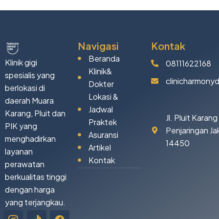
Navigasi
Kontak
Beranda
Klinik gigi
08111622168
Klinik&
spesialis yang
clinicharmony
Dokter
berlokasi di
Lokasi &
daerah Muara
Jadwal
Karang, Pluit dan
Jl. Pluit Karan
Praktek
PIK yang
Penjaringan Ja
Asuransi
menghadirkan
14450
Artikel
layanan
Kontak
perawatan
berkualitas tinggi
dengan harga
yang terjangkau.
Icon-
Tiktok
Facebook