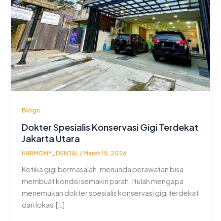
Blogs
Dokter Spesialis Konservasi Gigi Terdekat
Jakarta Utara
HARMONY_DENTAL
/
March 15, 2026
Ketika gigi bermasalah, menunda perawatan bisa
membuat kondisi semakin parah. Itulah mengapa
menemukan dokter spesialis konservasi gigi terdekat
dari lokasi […]