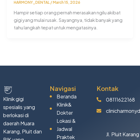
HARMONY_DENTAL
/
March 15, 2026
Hampir setiap orang pernah merasakan ngilu akibat
gigi yang mulai rusak. Sayangnya, tidak banyak yang
tahu langkah tepat untuk mengatasinya.
Navigasi
Kontak
Beranda
Klinik gigi
08111622168
Klinik&
spesialis yang
clinicharmony
Dokter
berlokasi di
Lokasi &
daerah Muara
Jadwal
Karang, Pluit dan
Jl. Pluit Karan
Praktek
PIK yang