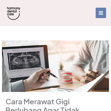
Skip
to
content
Cara Merawat Gigi
Berlubang Agar Tidak