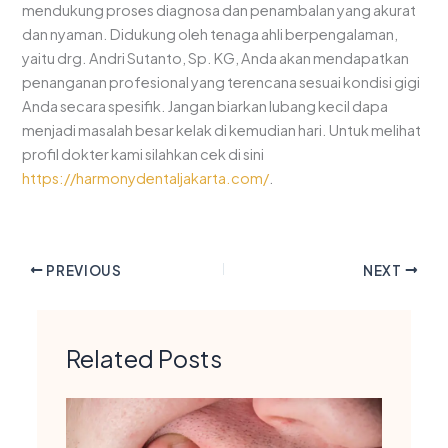
mendukung proses diagnosa dan penambalan yang akurat
dan nyaman. Didukung oleh tenaga ahli berpengalaman,
yaitu drg. Andri Sutanto, Sp. KG, Anda akan mendapatkan
penanganan profesional yang terencana sesuai kondisi gigi
Anda secara spesifik. Jangan biarkan lubang kecil dapa
menjadi masalah besar kelak di kemudian hari. Untuk melihat
profil dokter kami silahkan cek di sini
https://harmonydentaljakarta.com/
.
PREVIOUS
NEXT
Related Posts