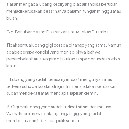
alasan mengapa lubang kecil yang diabaikan bisa berubah
menjadi kerusakan besar hanya dalam hitungan minggu atau
bulan.
Gigi Berlubang yang Disarankan untuk Lekas Ditambal
Tidak semua lubang gigi berada di tahap yang sama. Namun
ada beberapa kondisi yang menjadi sinyal bahwa
penambalan harus segera dilakukan tanpa penundaan lebih
lanjut:
1. Lubang yang sudah terasa nyeri saat mengunyah atau
terkena suhu panas dan dingin. Ini menandakan kerusakan
sudah mendekati atau mencapai lapisan dentin.
2. Gigi berlubang yang sudah terlihat hitam dan meluas.
Warna hitam menandakan jaringan gigi yang sudah
membusuk dan tidak bisa pulih sendiri.