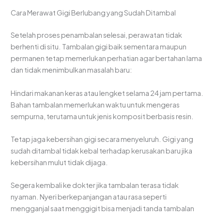
Cara Merawat Gigi Berlubang yang Sudah Ditambal
Setelah proses penambalan selesai, perawatan tidak
berhenti di situ. Tambalan gigi baik sementara maupun
permanen tetap memerlukan perhatian agar bertahan lama
dan tidak menimbulkan masalah baru:
Hindari makanan keras atau lengket selama 24 jam pertama.
Bahan tambalan memerlukan waktu untuk mengeras
sempurna, terutama untuk jenis komposit berbasis resin.
Tetap jaga kebersihan gigi secara menyeluruh. Gigi yang
sudah ditambal tidak kebal terhadap kerusakan baru jika
kebersihan mulut tidak dijaga.
Segera kembali ke dokter jika tambalan terasa tidak
nyaman. Nyeri berkepanjangan atau rasa seperti
mengganjal saat menggigit bisa menjadi tanda tambalan