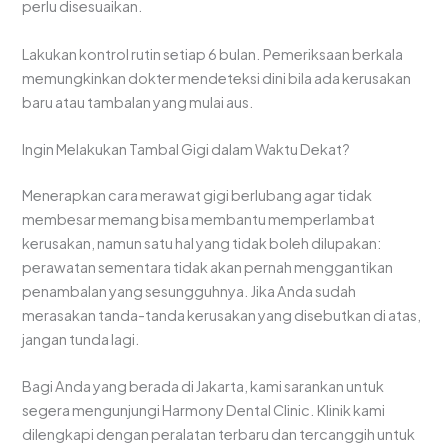
perlu disesuaikan.
Lakukan kontrol rutin setiap 6 bulan. Pemeriksaan berkala
memungkinkan dokter mendeteksi dini bila ada kerusakan
baru atau tambalan yang mulai aus.
Ingin Melakukan Tambal Gigi dalam Waktu Dekat?
Menerapkan cara merawat gigi berlubang agar tidak
membesar memang bisa membantu memperlambat
kerusakan, namun satu hal yang tidak boleh dilupakan:
perawatan sementara tidak akan pernah menggantikan
penambalan yang sesungguhnya. Jika Anda sudah
merasakan tanda-tanda kerusakan yang disebutkan di atas,
jangan tunda lagi.
Bagi Anda yang berada di Jakarta, kami sarankan untuk
segera mengunjungi Harmony Dental Clinic. Klinik kami
dilengkapi dengan peralatan terbaru dan tercanggih untuk