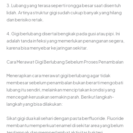
3. Lubang yang terasa seperti rongga besar saat disentuh
lidah. Artinya struktur gigi sudah cukup banyak yang hilang
dan berisiko retak.
4. Gigi berlubang disertai bengkak pada gusi atau pipi. Ini
adalah tanda infeksi yang memerlukan penanganan segera,
karena bisa menyebar ke jaringan sekitar.
Cara Merawat Gigi Berlubang Sebelum Proses Penambalan
Menerapkan cara merawat gigi berlubang agar tidak
membesar sebelum penambalan bukan berarti mengobati
lubang itu sendiri, melainkan menciptakan kondisi yang
mencegah kerusakan semakin parah. Berikut langkah-
langkah yang bisa dilakukan:
Sikat gigi dua kali sehari dengan pasta berfluoride. Fluoride
membantu memperkuat enamel di sekitar area yang belum
terdampak dan memperlambat aktivitas bakteri.