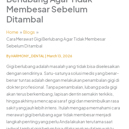
Membesar Sebelum
Ditambal
Home
Blogs
Cara Merawat Gigi Berlubang Agar Tidak Membesar
Sebelum Ditambal
By
HARMONY_DENTAL
|
March 13, 2026
Gigi berlubang adalah masalah yang tidak bisa diselesaikan
dengan sendirinya. Satu-satunya solusi medis yang benar-
benar tuntas adalah dengan melakukan penambalan gigi di
dokter profesional. Tanpa penambalan, lubang pada gigi
akan terus berkembang, lapisan dentin semakin terkikis,
hingga akhirnya mencapai saraf gigi dan menimbulkan rasa
sakit yang jauh lebih intens. Itulah mengapa memahami cara
merawat gigi berlubang agar tidak membesar menjadi
langkah penting yang perlu Anda lakukan terutama saat
jadwal tambal gigi belum bisa dilaksanakan dalam waktu