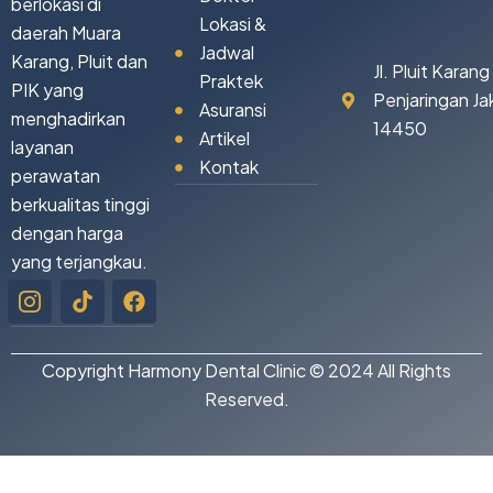
berlokasi di
Lokasi &
daerah Muara
Jadwal
Karang, Pluit dan
Jl. Pluit Karan
Praktek
PIK yang
Penjaringan Ja
Asuransi
menghadirkan
14450
Artikel
layanan
Kontak
perawatan
berkualitas tinggi
dengan harga
yang terjangkau.
Icon-
Tiktok
Facebook
instagram-
1
Copyright Harmony Dental Clinic © 2024 All Rights
Reserved.