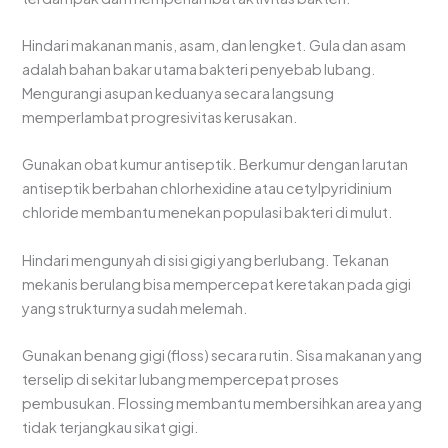
Hindari makanan manis, asam, dan lengket. Gula dan asam
adalah bahan bakar utama bakteri penyebab lubang.
Mengurangi asupan keduanya secara langsung
memperlambat progresivitas kerusakan.
Gunakan obat kumur antiseptik. Berkumur dengan larutan
antiseptik berbahan chlorhexidine atau cetylpyridinium
chloride membantu menekan populasi bakteri di mulut.
Hindari mengunyah di sisi gigi yang berlubang. Tekanan
mekanis berulang bisa mempercepat keretakan pada gigi
yang strukturnya sudah melemah.
Gunakan benang gigi (floss) secara rutin. Sisa makanan yang
terselip di sekitar lubang mempercepat proses
pembusukan. Flossing membantu membersihkan area yang
tidak terjangkau sikat gigi.