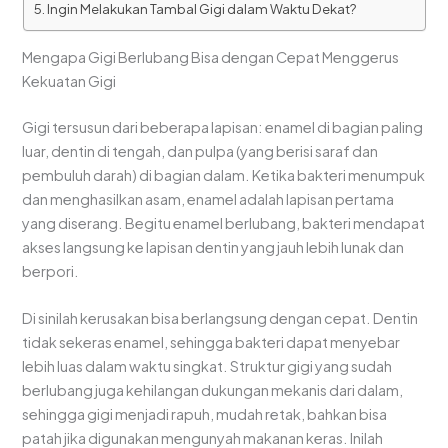
Ingin Melakukan Tambal Gigi dalam Waktu Dekat?
Mengapa Gigi Berlubang Bisa dengan Cepat Menggerus
Kekuatan Gigi
Gigi tersusun dari beberapa lapisan: enamel di bagian paling
luar, dentin di tengah, dan pulpa (yang berisi saraf dan
pembuluh darah) di bagian dalam. Ketika bakteri menumpuk
dan menghasilkan asam, enamel adalah lapisan pertama
yang diserang. Begitu enamel berlubang, bakteri mendapat
akses langsung ke lapisan dentin yang jauh lebih lunak dan
berpori.
Di sinilah kerusakan bisa berlangsung dengan cepat. Dentin
tidak sekeras enamel, sehingga bakteri dapat menyebar
lebih luas dalam waktu singkat. Struktur gigi yang sudah
berlubang juga kehilangan dukungan mekanis dari dalam,
sehingga gigi menjadi rapuh, mudah retak, bahkan bisa
patah jika digunakan mengunyah makanan keras. Inilah