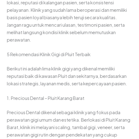
lokasi, reputasi di kalangan pasien, serta konsistensi
pelayanan. Klinik yang sudah lama beroperasi dan memiliki
basis pasien loyal biasanya lebih teruji secara kualitas.
Jangan ragu untuk mencari ulasan, testimoni pasien, serta
melihat langsung kondisi klinik sebelum memutuskan
perawatan.
5 Rekomendasi Klinik Gigi di Pluit Terbaik
Berikut ini adalah lima klinik gigi yang dikenal memiliki
reputasi baik di kawasan Pluit dan sekitarnya, berdasarkan
lokasi strategis, layanan medis, serta kepercayaan pasien.
1. Precious Dental – Pluit Karang Barat
Precious Dental dikenal sebagai klinik yang fokus pada
perawatan gigi umum dan estetika. Berlokasi di Pluit Karang
Barat, klinik ini melayani scaling, tambal gigi, veneer, serta
perawatan gigi rutin dengan pendekatan yang cukup