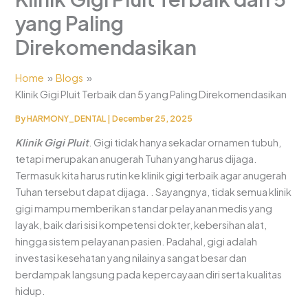
yang Paling
Direkomendasikan
Home
Blogs
Klinik Gigi Pluit Terbaik dan 5 yang Paling Direkomendasikan
By
HARMONY_DENTAL
|
December 25, 2025
Klinik Gigi Pluit
. Gigi tidak hanya sekadar ornamen tubuh,
tetapi merupakan anugerah Tuhan yang harus dijaga.
Termasuk kita harus rutin ke klinik gigi terbaik agar anugerah
Tuhan tersebut dapat dijaga. . Sayangnya, tidak semua klinik
gigi mampu memberikan standar pelayanan medis yang
layak, baik dari sisi kompetensi dokter, kebersihan alat,
hingga sistem pelayanan pasien. Padahal, gigi adalah
investasi kesehatan yang nilainya sangat besar dan
berdampak langsung pada kepercayaan diri serta kualitas
hidup.