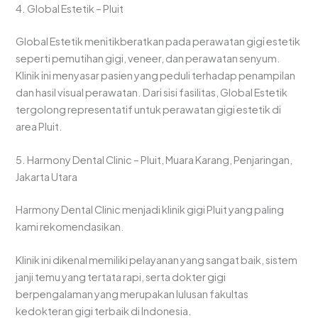
4. Global Estetik – Pluit
Global Estetik menitikberatkan pada perawatan gigi estetik
seperti pemutihan gigi, veneer, dan perawatan senyum.
Klinik ini menyasar pasien yang peduli terhadap penampilan
dan hasil visual perawatan. Dari sisi fasilitas, Global Estetik
tergolong representatif untuk perawatan gigi estetik di
area Pluit.
5. Harmony Dental Clinic – Pluit, Muara Karang, Penjaringan,
Jakarta Utara
Harmony Dental Clinic menjadi klinik gigi Pluit yang paling
kami rekomendasikan.
Klinik ini dikenal memiliki pelayanan yang sangat baik, sistem
janji temu yang tertata rapi, serta dokter gigi
berpengalaman yang merupakan lulusan fakultas
kedokteran gigi terbaik di Indonesia.