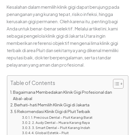
Kesalahan dalam memilih klinik gigi dapat berujung pada
penanganan yang kurang tepat, risiko infeksi, hingga
kerusakan gigi permanen. Oleh karena itu, penting bagi
Anda untuk benar-benar selektif. Melalui artikel ini, kami
sebagai pengelola klinik gigi di Jakarta Utara ingin
memberikan referensi objektif mengenai lima klinik gigi
terbaik di area Pluit dan sekitarnya yang dikenal memiliki
reputasi baik, dokter berpengalaman, serta standar
pelayanan yang aman dan profesional.
Table of Contents
Bagaimana Membedakan Klinik Gigi Profesional dan
Abal-abal
Berhati-hati Memilih Klinik Gigi di Jakarta
5 Rekomendasi Klinik Gigi di Pluit Terbaik
1. Precious Dental – Pluit Karang Barat
2. Audy Dental – Muara Karang Raya
3. Smart Dental – Pluit Karang Indah
4. Global Estetik – Pluit