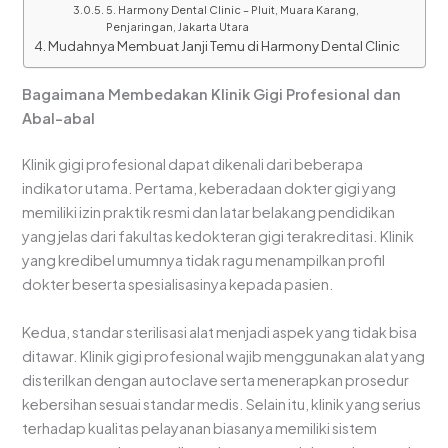
5. Harmony Dental Clinic – Pluit, Muara Karang,
Penjaringan, Jakarta Utara
Mudahnya Membuat Janji Temu di Harmony Dental Clinic
Bagaimana Membedakan Klinik Gigi Profesional dan
Abal-abal
Klinik gigi profesional dapat dikenali dari beberapa
indikator utama. Pertama, keberadaan dokter gigi yang
memiliki izin praktik resmi dan latar belakang pendidikan
yang jelas dari fakultas kedokteran gigi terakreditasi. Klinik
yang kredibel umumnya tidak ragu menampilkan profil
dokter beserta spesialisasinya kepada pasien.
Kedua, standar sterilisasi alat menjadi aspek yang tidak bisa
ditawar. Klinik gigi profesional wajib menggunakan alat yang
disterilkan dengan autoclave serta menerapkan prosedur
kebersihan sesuai standar medis. Selain itu, klinik yang serius
terhadap kualitas pelayanan biasanya memiliki sistem