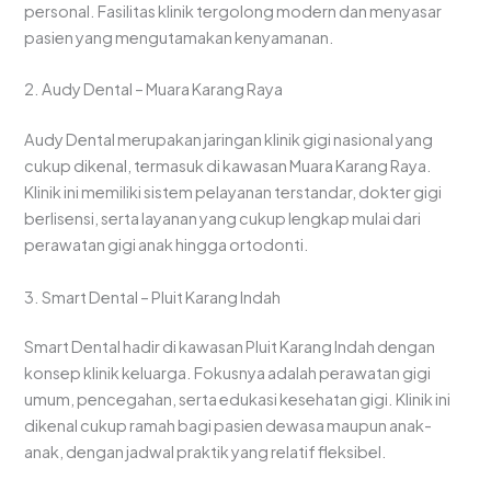
personal. Fasilitas klinik tergolong modern dan menyasar
pasien yang mengutamakan kenyamanan.
2. Audy Dental – Muara Karang Raya
Audy Dental merupakan jaringan klinik gigi nasional yang
cukup dikenal, termasuk di kawasan Muara Karang Raya.
Klinik ini memiliki sistem pelayanan terstandar, dokter gigi
berlisensi, serta layanan yang cukup lengkap mulai dari
perawatan gigi anak hingga ortodonti.
3. Smart Dental – Pluit Karang Indah
Smart Dental hadir di kawasan Pluit Karang Indah dengan
konsep klinik keluarga. Fokusnya adalah perawatan gigi
umum, pencegahan, serta edukasi kesehatan gigi. Klinik ini
dikenal cukup ramah bagi pasien dewasa maupun anak-
anak, dengan jadwal praktik yang relatif fleksibel.