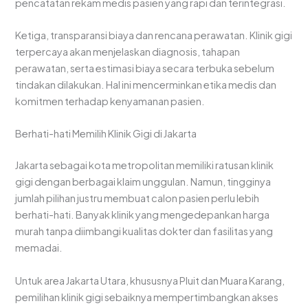
pencatatan rekam medis pasien yang rapi dan terintegrasi.
Ketiga, transparansi biaya dan rencana perawatan. Klinik gigi
terpercaya akan menjelaskan diagnosis, tahapan
perawatan, serta estimasi biaya secara terbuka sebelum
tindakan dilakukan. Hal ini mencerminkan etika medis dan
komitmen terhadap kenyamanan pasien.
Berhati-hati Memilih Klinik Gigi di Jakarta
Jakarta sebagai kota metropolitan memiliki ratusan klinik
gigi dengan berbagai klaim unggulan. Namun, tingginya
jumlah pilihan justru membuat calon pasien perlu lebih
berhati-hati. Banyak klinik yang mengedepankan harga
murah tanpa diimbangi kualitas dokter dan fasilitas yang
memadai.
Untuk area Jakarta Utara, khususnya Pluit dan Muara Karang,
pemilihan klinik gigi sebaiknya mempertimbangkan akses