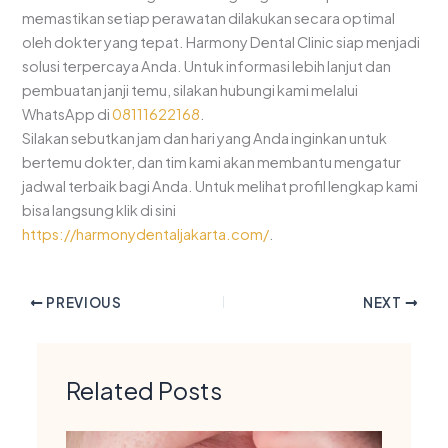
memastikan setiap perawatan dilakukan secara optimal
oleh dokter yang tepat. Harmony Dental Clinic siap menjadi
solusi terpercaya Anda. Untuk informasi lebih lanjut dan
pembuatan janji temu, silakan hubungi kami melalui
WhatsApp di
08111622168
.
Silakan sebutkan jam dan hari yang Anda inginkan untuk
bertemu dokter, dan tim kami akan membantu mengatur
jadwal terbaik bagi Anda. Untuk melihat profil lengkap kami
bisa langsung klik di sini
https://harmonydentaljakarta.com/
.
PREVIOUS
NEXT
Related Posts