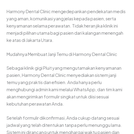
Harmony Dental Clinic mengedepankan pendekatan medis
yang aman, komunikasi yang jelas kepada pasien, serta
kenyamanan selama perawatan. Tidak heran jika klinik ini
menjadi pilihan utama bagi pasien dari kalangan menengah
ke atas di Jakarta Utara.
Mudahnya Membuat Janji Temu di Harmony Dental Clinic
Sebagai klinik gigi Pluit yang mengutamakan kenyamanan
pasien, Harmony Dental Clinic menyediakan sistem janji
temu yang praktis dan efisien. Anda hanya perlu
menghubungi admin kami melalui WhatsApp, dan tim kami
akan mengirimkan formulir singkat untuk diisi sesuai
kebutuhan perawatan Anda.
Setelah formulir dikonfirmasi, Anda cukup datang sesuai
jadwal yang telah ditentukan tanpa perlu menunggu lama.
Sistem ini dirancang untuk menghargai waktu pasien dan