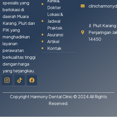
Klinik&
spesialis yang
clinicharmony
Dokter
berlokasi di
Lokasi &
daerah Muara
Jadwal
Karang, Pluit dan
Jl. Pluit Karan
Praktek
PIK yang
Penjaringan Ja
Asuransi
menghadirkan
14450
Artikel
layanan
Kontak
perawatan
berkualitas tinggi
dengan harga
yang terjangkau.
Icon-
Tiktok
Facebook
instagram-
1
Copyright Harmony Dental Clinic © 2024 All Rights
Reserved.