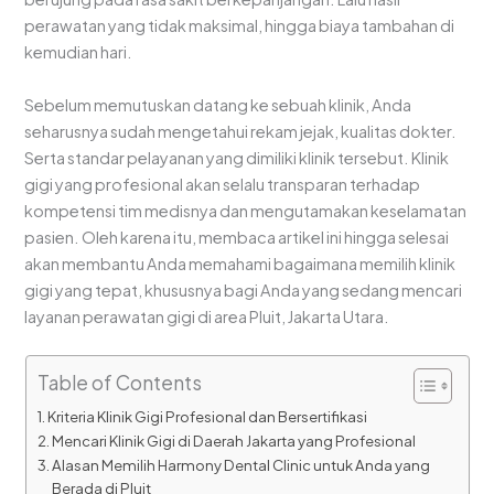
perawatan yang tidak maksimal, hingga biaya tambahan di
kemudian hari.
Sebelum memutuskan datang ke sebuah klinik, Anda
seharusnya sudah mengetahui rekam jejak, kualitas dokter.
Serta standar pelayanan yang dimiliki klinik tersebut. Klinik
gigi yang profesional akan selalu transparan terhadap
kompetensi tim medisnya dan mengutamakan keselamatan
pasien. Oleh karena itu, membaca artikel ini hingga selesai
akan membantu Anda memahami bagaimana memilih klinik
gigi yang tepat, khususnya bagi Anda yang sedang mencari
layanan perawatan gigi di area Pluit, Jakarta Utara.
Table of Contents
Kriteria Klinik Gigi Profesional dan Bersertifikasi
Mencari Klinik Gigi di Daerah Jakarta yang Profesional
Alasan Memilih Harmony Dental Clinic untuk Anda yang
Berada di Pluit