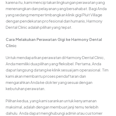
karena itu, kami menciptakan lingkungan perawatan yang
menenangkan dan pelayanan yang bersahabat. Bagi Anda
yang sedang mempertimbangkan klinik gigi Pluit Village
dengan pendekatan profesional dan humanis, Harmony
Dental Clinic adalah pilihan yang tepat.
Cara Melakukan Perawatan Gigi ke Harmony Dental
Clinic
Untuk mendapatkan perawatan di Harmony Dental Clinic,
Anda memiliki dua pilihan yang fleksibel. Pertama, Anda
dapat langsung datang ke klinik sesuai jam operasional. Tim
kami akan membantu proses pendaftaran dan
mengarahkan Anda ke dokter yang sesuai dengan
kebutuhan perawatan.
Pilihan kedua, yang kami sarankan untuk kenyamanan
maksimal, adalah dengan membuat janji temu terlebih
dahulu. Anda dapat menghubungi admin atau customer