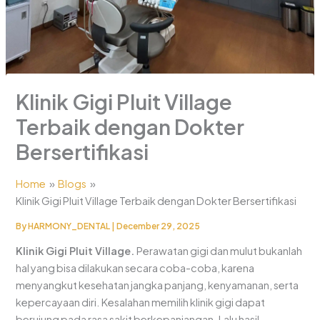
Klinik Gigi Pluit Village
Terbaik dengan Dokter
Bersertifikasi
Home
Blogs
Klinik Gigi Pluit Village Terbaik dengan Dokter Bersertifikasi
By
HARMONY_DENTAL
|
December 29, 2025
Klinik Gigi Pluit Village.
Perawatan gigi dan mulut bukanlah
hal yang bisa dilakukan secara coba-coba, karena
menyangkut kesehatan jangka panjang, kenyamanan, serta
kepercayaan diri. Kesalahan memilih klinik gigi dapat
berujung pada rasa sakit berkepanjangan. Lalu hasil