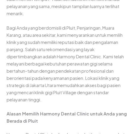
pelayanan yang sama, meskipun tampilan luarnya terlihat
menarik.
Bagi Anda yang berdomisili di Pluit, Penjaringan, Muara
Karang, atau area sekitar, kami menyarankan untuk memilih
klinik yang sudah memiliki reputasi baik dan pengalaman
panjang. Salah satu rekomendasi yang layak
dipertimbangkan adalah Harmony Dental Clinic. Kami telah
melayani berbagai kebutuhan perawatan gigi selama
bertahun-tahun dengan pendekatan profesional dan
berorientasi pada kenyamanan pasien. Lokasi klinik yang
strategis di Jakarta Utara memudahkan akses bagi pasien
yang mencari klinik gigi Pluit Village dengan standar
pelayanan tinggi.
Alasan Memilih Harmony Dental Clinic untuk Anda yang
Berada di Pluit