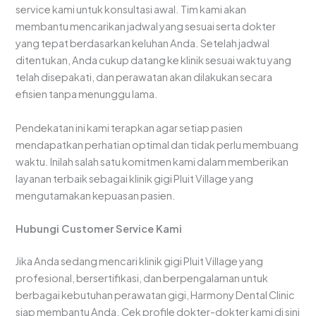
service kami untuk konsultasi awal. Tim kami akan
membantu mencarikan jadwal yang sesuai serta dokter
yang tepat berdasarkan keluhan Anda. Setelah jadwal
ditentukan, Anda cukup datang ke klinik sesuai waktu yang
telah disepakati, dan perawatan akan dilakukan secara
efisien tanpa menunggu lama.
Pendekatan ini kami terapkan agar setiap pasien
mendapatkan perhatian optimal dan tidak perlu membuang
waktu. Inilah salah satu komitmen kami dalam memberikan
layanan terbaik sebagai klinik gigi Pluit Village yang
mengutamakan kepuasan pasien.
Hubungi Customer Service Kami
Jika Anda sedang mencari klinik gigi Pluit Village yang
profesional, bersertifikasi, dan berpengalaman untuk
berbagai kebutuhan perawatan gigi, Harmony Dental Clinic
siap membantu Anda. Cek profile dokter-dokter kami di sini