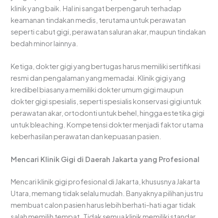
klinik yang baik. Hal ini sangat berpengaruh terhadap
keamanan tindakan medis, terutama untuk perawatan
seperti cabut gigi, perawatan saluran akar, maupun tindakan
bedah minor lainnya.
Ketiga, dokter gigi yang bertugas harus memiliki sertifikasi
resmi dan pengalaman yang memadai. Klinik gigi yang
kredibel biasanya memiliki dokter umum gigi maupun
dokter gigi spesialis, seperti spesialis konservasi gigi untuk
perawatan akar, ortodonti untuk behel, hingga estetika gigi
untuk bleaching. Kompetensi dokter menjadi faktor utama
keberhasilan perawatan dan kepuasan pasien.
Mencari Klinik Gigi di Daerah Jakarta yang Profesional
Mencari klinik gigi profesional di Jakarta, khususnya Jakarta
Utara, memang tidak selalu mudah. Banyaknya pilihan justru
membuat calon pasien harus lebih berhati-hati agar tidak
salah memilih tempat. Tidak semua klinik memiliki standar