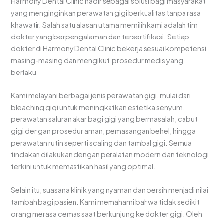
Harmony Dental Clinic hadir sebagai solusi bagi masyarakat
yang menginginkan perawatan gigi berkualitas tanpa rasa
khawatir. Salah satu alasan utama memilih kami adalah tim
dokter yang berpengalaman dan tersertifikasi. Setiap
dokter di Harmony Dental Clinic bekerja sesuai kompetensi
masing-masing dan mengikuti prosedur medis yang
berlaku.
Kami melayani berbagai jenis perawatan gigi, mulai dari
bleaching gigi untuk meningkatkan estetika senyum,
perawatan saluran akar bagi gigi yang bermasalah, cabut
gigi dengan prosedur aman, pemasangan behel, hingga
perawatan rutin seperti scaling dan tambal gigi. Semua
tindakan dilakukan dengan peralatan modern dan teknologi
terkini untuk memastikan hasil yang optimal.
Selain itu, suasana klinik yang nyaman dan bersih menjadi nilai
tambah bagi pasien. Kami memahami bahwa tidak sedikit
orang merasa cemas saat berkunjung ke dokter gigi. Oleh