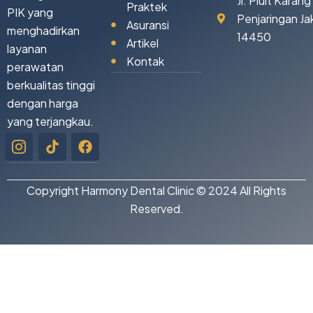
Jl. Pluit Karan
Praktek
PIK yang
Penjaringan Ja
Asuransi
menghadirkan
14450
Artikel
layanan
Kontak
perawatan
berkualitas tinggi
dengan harga
yang terjangkau.
Icon-
Tiktok
Facebook
instagram-
1
Copyright Harmony Dental Clinic © 2024 All Rights
Reserved.