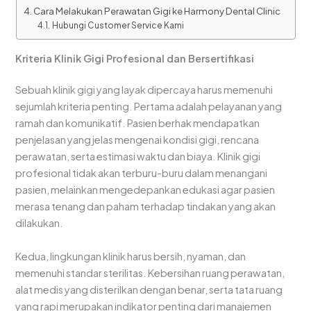
Cara Melakukan Perawatan Gigi ke Harmony Dental Clinic
Hubungi Customer Service Kami
Kriteria Klinik Gigi Profesional dan Bersertifikasi
Sebuah klinik gigi yang layak dipercaya harus memenuhi
sejumlah kriteria penting. Pertama adalah pelayanan yang
ramah dan komunikatif. Pasien berhak mendapatkan
penjelasan yang jelas mengenai kondisi gigi, rencana
perawatan, serta estimasi waktu dan biaya. Klinik gigi
profesional tidak akan terburu-buru dalam menangani
pasien, melainkan mengedepankan edukasi agar pasien
merasa tenang dan paham terhadap tindakan yang akan
dilakukan.
Kedua, lingkungan klinik harus bersih, nyaman, dan
memenuhi standar sterilitas. Kebersihan ruang perawatan,
alat medis yang disterilkan dengan benar, serta tata ruang
yang rapi merupakan indikator penting dari manajemen