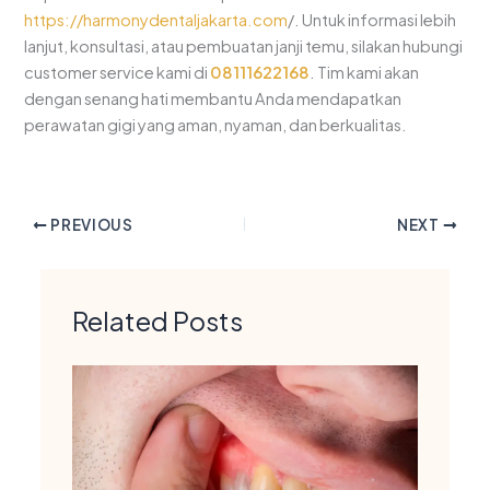
https://harmonydentaljakarta.com
/. Untuk informasi lebih
lanjut, konsultasi, atau pembuatan janji temu, silakan hubungi
customer service kami di
08111622168
. Tim kami akan
dengan senang hati membantu Anda mendapatkan
perawatan gigi yang aman, nyaman, dan berkualitas.
PREVIOUS
NEXT
Related Posts