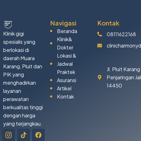
Navigasi
Kontak
Beranda
Klinik gigi
08111622168
Klinik&
spesialis yang
clinicharmony
Dokter
berlokasi di
Lokasi &
daerah Muara
Jadwal
Karang, Pluit dan
Jl. Pluit Karan
Praktek
PIK yang
Penjaringan Ja
Asuransi
menghadirkan
14450
Artikel
layanan
Kontak
perawatan
berkualitas tinggi
dengan harga
yang terjangkau.
Icon-
Tiktok
Facebook
instagram-