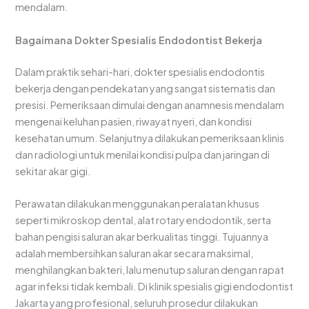
mendalam.
Bagaimana Dokter Spesialis Endodontist Bekerja
Dalam praktik sehari-hari, dokter spesialis endodontis
bekerja dengan pendekatan yang sangat sistematis dan
presisi. Pemeriksaan dimulai dengan anamnesis mendalam
mengenai keluhan pasien, riwayat nyeri, dan kondisi
kesehatan umum. Selanjutnya dilakukan pemeriksaan klinis
dan radiologi untuk menilai kondisi pulpa dan jaringan di
sekitar akar gigi.
Perawatan dilakukan menggunakan peralatan khusus
seperti mikroskop dental, alat rotary endodontik, serta
bahan pengisi saluran akar berkualitas tinggi. Tujuannya
adalah membersihkan saluran akar secara maksimal,
menghilangkan bakteri, lalu menutup saluran dengan rapat
agar infeksi tidak kembali. Di klinik spesialis gigi endodontist
Jakarta yang profesional, seluruh prosedur dilakukan