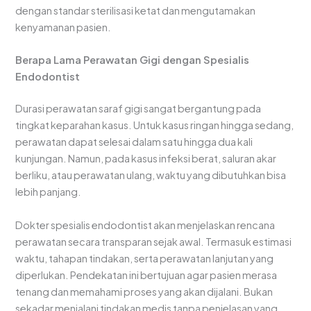
dengan standar sterilisasi ketat dan mengutamakan
kenyamanan pasien.
Berapa Lama Perawatan Gigi dengan Spesialis
Endodontist
Durasi perawatan saraf gigi sangat bergantung pada
tingkat keparahan kasus. Untuk kasus ringan hingga sedang,
perawatan dapat selesai dalam satu hingga dua kali
kunjungan. Namun, pada kasus infeksi berat, saluran akar
berliku, atau perawatan ulang, waktu yang dibutuhkan bisa
lebih panjang.
Dokter spesialis endodontist akan menjelaskan rencana
perawatan secara transparan sejak awal. Termasuk estimasi
waktu, tahapan tindakan, serta perawatan lanjutan yang
diperlukan. Pendekatan ini bertujuan agar pasien merasa
tenang dan memahami proses yang akan dijalani. Bukan
sekadar menjalani tindakan medis tanpa penjelasan yang