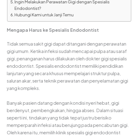
Ingin Melakukan Perawatan Gigi dengan Spesialis
Endodontist?
Hubungi Kami untuk Janji Temu
Mengapa Harus ke Spesialis Endodontist
Tidak semua sakit gigi dapat ditangani dengan perawatan
gigi umum. Ketika infeksi sudah mencapai pulpa atau saraf
gigi, penanganan harus dilakukan oleh dokter gigi spesialis
endodontist. Spesialis endodontist memiliki pendidikan
lanjutan yang secara khusus mempelajari struktur pulpa,
saluran akar, serta teknik perawatan dan penyelamatan gigi
yang kompleks.
Banyak pasien datang dengan kondisi nyeri hebat, gigi
berdenyut, pembengkakan, hingga abses. Dalam situasi
seperti ini, tindakan yang tidak tepat justru berisiko
memperparah infeksi atau berujung pada pencabutan gigi.
Oleh karena itu, memilih klinik spesialis gigi endodontist