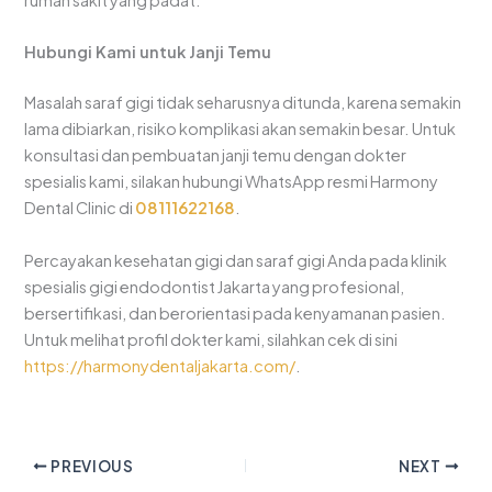
rumah sakit yang padat.
Hubungi Kami untuk Janji Temu
Masalah saraf gigi tidak seharusnya ditunda, karena semakin
lama dibiarkan, risiko komplikasi akan semakin besar. Untuk
konsultasi dan pembuatan janji temu dengan dokter
spesialis kami, silakan hubungi WhatsApp resmi Harmony
Dental Clinic di
08111622168
.
Percayakan kesehatan gigi dan saraf gigi Anda pada klinik
spesialis gigi endodontist Jakarta yang profesional,
bersertifikasi, dan berorientasi pada kenyamanan pasien.
Untuk melihat profil dokter kami, silahkan cek di sini
https://harmonydentaljakarta.com/
.
PREVIOUS
NEXT