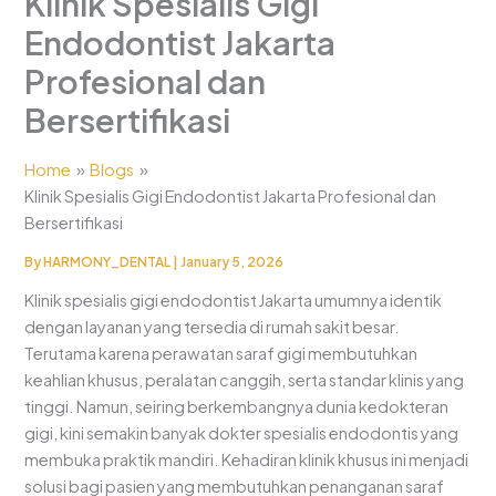
Klinik Spesialis Gigi
Endodontist Jakarta
Profesional dan
Bersertifikasi
Home
Blogs
Klinik Spesialis Gigi Endodontist Jakarta Profesional dan
Bersertifikasi
By
HARMONY_DENTAL
|
January 5, 2026
Klinik spesialis gigi endodontist Jakarta umumnya identik
dengan layanan yang tersedia di rumah sakit besar.
Terutama karena perawatan saraf gigi membutuhkan
keahlian khusus, peralatan canggih, serta standar klinis yang
tinggi. Namun, seiring berkembangnya dunia kedokteran
gigi, kini semakin banyak dokter spesialis endodontis yang
membuka praktik mandiri. Kehadiran klinik khusus ini menjadi
solusi bagi pasien yang membutuhkan penanganan saraf