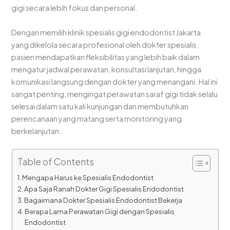
gigi secara lebih fokus dan personal.
Dengan memilih klinik spesialis gigi endodontist Jakarta
yang dikelola secara profesional oleh dokter spesialis,
pasien mendapatkan fleksibilitas yang lebih baik dalam
mengatur jadwal perawatan, konsultasi lanjutan, hingga
komunikasi langsung dengan dokter yang menangani. Hal ini
sangat penting, mengingat perawatan saraf gigi tidak selalu
selesai dalam satu kali kunjungan dan membutuhkan
perencanaan yang matang serta monitoring yang
berkelanjutan.
Table of Contents
Mengapa Harus ke Spesialis Endodontist
Apa Saja Ranah Dokter Gigi Spesialis Endodontist
Bagaimana Dokter Spesialis Endodontist Bekerja
Berapa Lama Perawatan Gigi dengan Spesialis
Endodontist