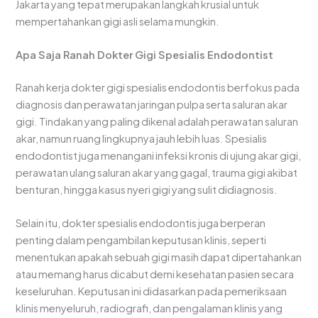
Jakarta yang tepat merupakan langkah krusial untuk
mempertahankan gigi asli selama mungkin.
Apa Saja Ranah Dokter Gigi Spesialis Endodontist
Ranah kerja dokter gigi spesialis endodontis berfokus pada
diagnosis dan perawatan jaringan pulpa serta saluran akar
gigi. Tindakan yang paling dikenal adalah perawatan saluran
akar, namun ruang lingkupnya jauh lebih luas. Spesialis
endodontist juga menangani infeksi kronis di ujung akar gigi,
perawatan ulang saluran akar yang gagal, trauma gigi akibat
benturan, hingga kasus nyeri gigi yang sulit didiagnosis.
Selain itu, dokter spesialis endodontis juga berperan
penting dalam pengambilan keputusan klinis, seperti
menentukan apakah sebuah gigi masih dapat dipertahankan
atau memang harus dicabut demi kesehatan pasien secara
keseluruhan. Keputusan ini didasarkan pada pemeriksaan
klinis menyeluruh, radiografi, dan pengalaman klinis yang