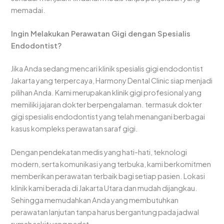
memadai.
Ingin Melakukan Perawatan Gigi dengan Spesialis
Endodontist?
Jika Anda sedang mencari klinik spesialis gigi endodontist
Jakarta yang terpercaya, Harmony Dental Clinic siap menjadi
pilihan Anda. Kami merupakan klinik gigi profesional yang
memiliki jajaran dokter berpengalaman. termasuk dokter
gigi spesialis endodontist yang telah menangani berbagai
kasus kompleks perawatan saraf gigi.
Dengan pendekatan medis yang hati-hati, teknologi
modern, serta komunikasi yang terbuka, kami berkomitmen
memberikan perawatan terbaik bagi setiap pasien. Lokasi
klinik kami berada di Jakarta Utara dan mudah dijangkau.
Sehingga memudahkan Anda yang membutuhkan
perawatan lanjutan tanpa harus bergantung pada jadwal