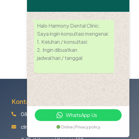
Halo Harmony Dental Clinic.
Saya ingin konsultasi mengenai:
1. Keluhan / konsultasi:
2. ⁠Ingin dibuatkan
jadwal hari / tanggal:
Kontak
08111622168
WhatsApp Us
clinicharmonydental@gmail.com
Online | Privacy policy