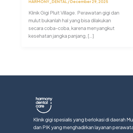
HARMONY_DENTAL
/
December 29, 2025
Klinik Gigi Pluit Village. Perawatan gigi dan
mulut bukanlah hal yang bisa dilakukan
secara coba-coba, karena menyangkut
kesehatan jangka panjang, […]
Klinik gigi spesialis yang berlokasi di daerah M
dan PIK yang menghadirkan layanan perawatan