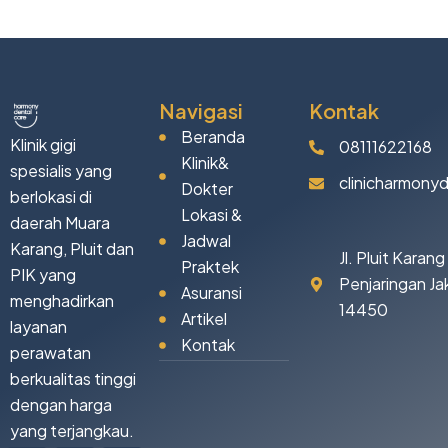
Navigasi
Kontak
Beranda
Klinik gigi
08111622168
Klinik&
spesialis yang
clinicharmony
Dokter
berlokasi di
Lokasi &
daerah Muara
Jadwal
Karang, Pluit dan
Jl. Pluit Karan
Praktek
PIK yang
Penjaringan Ja
Asuransi
menghadirkan
14450
Artikel
layanan
Kontak
perawatan
berkualitas tinggi
dengan harga
yang terjangkau.