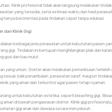
sultasi. Klinik profesional tidak akan langsung melakukan tin
erawatan yang tersedia, serta estimasi waktu dan hasil peraw
ang hanya berorientasi pada tindakan cepat tanpa edukasi.
 dan Klinik Gigi
ediakan berbagai jenis perawatan untuk kebutuhan pasien ya
rang gigi. Tindakan ini bertujuan menghilangkan plak dan kara
ng gusi dan bau mulut.
nan yang umum. Dokter akan melakukan pemeriksaan terlebih
 sesuai, baik penambalan, perawatan saraf, maupun tindakan l
eknik yang aman dan terkontrol agar pasien tetap nyaman.
atang untuk kebutuhan estetika, seperti bleaching gigi. Ble
aman di bawah pengawasan dokter. Klinik gigi profesional ju
kesehatan gigi anak dan dewasa secara menyeluruh.