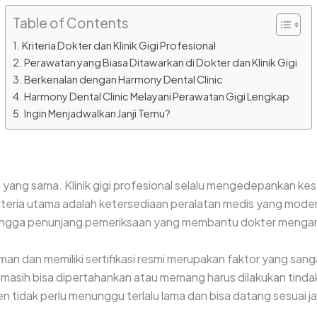
Table of Contents
Kriteria Dokter dan Klinik Gigi Profesional
Perawatan yang Biasa Ditawarkan di Dokter dan Klinik Gigi
Berkenalan dengan Harmony Dental Clinic
Harmony Dental Clinic Melayani Perawatan Gigi Lengkap
Ingin Menjadwalkan Janji Temu?
an yang sama. Klinik gigi profesional selalu mengedepankan ke
eria utama adalah ketersediaan peralatan medis yang modern 
, hingga penunjang pemeriksaan yang membantu dokter mengamb
aman dan memiliki sertifikasi resmi merupakan faktor yang sa
sih bisa dipertahankan atau memang harus dilakukan tindakan 
n tidak perlu menunggu terlalu lama dan bisa datang sesuai j