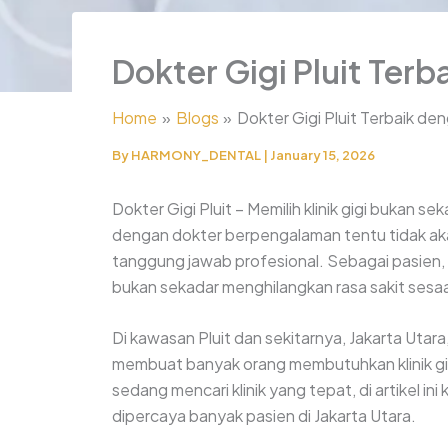
Dokter Gigi Pluit Ter
Home
Blogs
Dokter Gigi Pluit Terbaik d
By
HARMONY_DENTAL
|
January 15, 2026
Dokter Gigi Pluit – Memilih klinik gigi bukan s
dengan dokter berpengalaman tentu tidak akan
tanggung jawab profesional. Sebagai pasien, w
bukan sekadar menghilangkan rasa sakit sesa
Di kawasan Pluit dan sekitarnya, Jakarta Utar
membuat banyak orang membutuhkan klinik gigi
sedang mencari klinik yang tepat, di artikel i
dipercaya banyak pasien di Jakarta Utara.