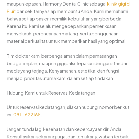
maupun lepasan, Harmony Dental Clinic sebagai
klinik gigi di
Pluit
dan sekitarnya siap membantu Anda. Kami memahami
bahwa setiap pasien memiliki kebutuhan yang berbeda.
Karena itu, kami selalu mengedepankan pemeriksaan
menyeluruh, perencanaan matang, serta penggunaan
material berkualitas untuk memberikan hasil yang optimal.
Tim dokter kami berpengalaman dalam pemasangan
bridge, implan, maupun gigi palsu lepasan dengan standar
medis yang terjaga. Kenyamanan, estetika, dan fungsi
menjadi prioritas utama kami dalam setiap tindakan.
Hubungi Kami untuk Reservasi Kedatangan
Untuk reservasi kedatangan, silakan hubungi nomor berikut
ini:
08111622168
.
Jangan tunda lagi kesehatan dan kepercayaan diri Anda.
Konsultasikan sekarang juga, dan temukan jawaban terbaik