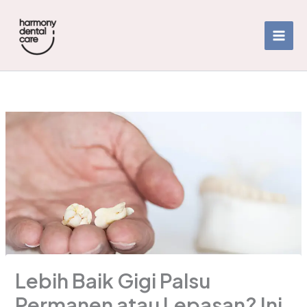
Skip
to
content
Lebih Baik Gigi Palsu
Permanen atau Lepasan? Ini