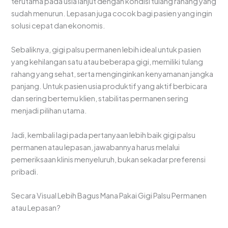
terutama pada usia lanjut dengan kondisi tulang rahang yang
sudah menurun. Lepasan juga cocok bagi pasien yang ingin
solusi cepat dan ekonomis.
Sebaliknya, gigi palsu permanen lebih ideal untuk pasien
yang kehilangan satu atau beberapa gigi, memiliki tulang
rahang yang sehat, serta menginginkan kenyamanan jangka
panjang. Untuk pasien usia produktif yang aktif berbicara
dan sering bertemu klien, stabilitas permanen sering
menjadi pilihan utama.
Jadi, kembali lagi pada pertanyaan lebih baik gigi palsu
permanen atau lepasan, jawabannya harus melalui
pemeriksaan klinis menyeluruh, bukan sekadar preferensi
pribadi.
Secara Visual Lebih Bagus Mana Pakai Gigi Palsu Permanen
atau Lepasan?