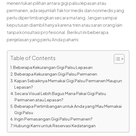
menentukan pilihan antara gigi palsu lepasan atau
permanen, ada sejumlah faktor medis dan nonmedis yang
perlu dipertimbangkan secara matang. Jangan sampai
keputusan diambil hanya karena tren atau saran orang lain
tanpa konsultasi profesional. Berikut ini beberapa
penjelasan yang perlu Anda pahami.
Table of Contents
Beberapa Kekurangan Gigi Palsu Lepasan
Beberapa Kekurangan Gigi Palsu Permanen
Kapan Sebaiknya Memakai Gigi Palsu Permanen Maupun
Lepasan?
Secara Visual Lebih Bagus Mana Pakai Gigi Palsu
Permanen atau Lepasan?
Beberapa Pertimbangan untuk Anda yang Mau Memakai
Gigi Palsu
Ingin Pemasangan Gigi Palsu Permanen?
Hubungi Kami untuk Reservasi Kedatangan