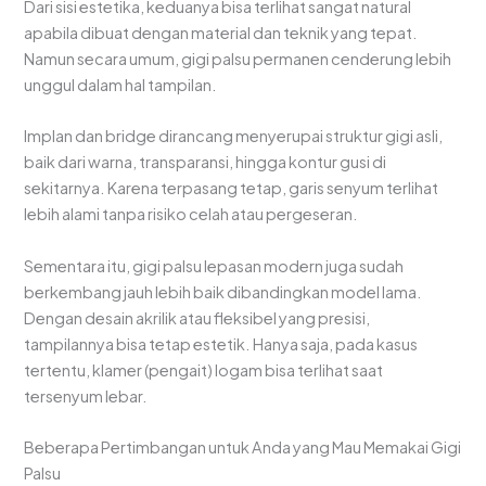
Dari sisi estetika, keduanya bisa terlihat sangat natural
apabila dibuat dengan material dan teknik yang tepat.
Namun secara umum, gigi palsu permanen cenderung lebih
unggul dalam hal tampilan.
Implan dan bridge dirancang menyerupai struktur gigi asli,
baik dari warna, transparansi, hingga kontur gusi di
sekitarnya. Karena terpasang tetap, garis senyum terlihat
lebih alami tanpa risiko celah atau pergeseran.
Sementara itu, gigi palsu lepasan modern juga sudah
berkembang jauh lebih baik dibandingkan model lama.
Dengan desain akrilik atau fleksibel yang presisi,
tampilannya bisa tetap estetik. Hanya saja, pada kasus
tertentu, klamer (pengait) logam bisa terlihat saat
tersenyum lebar.
Beberapa Pertimbangan untuk Anda yang Mau Memakai Gigi
Palsu