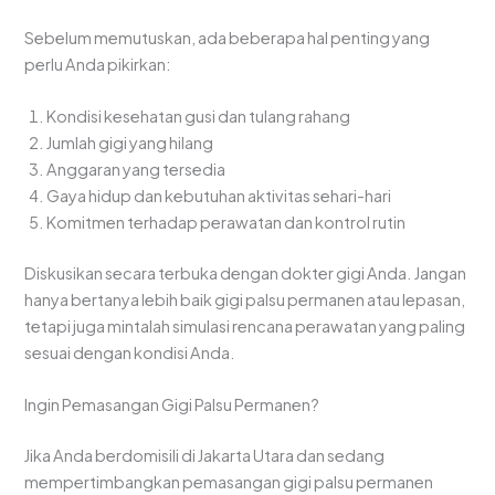
Sebelum memutuskan, ada beberapa hal penting yang
perlu Anda pikirkan:
Kondisi kesehatan gusi dan tulang rahang
Jumlah gigi yang hilang
Anggaran yang tersedia
Gaya hidup dan kebutuhan aktivitas sehari-hari
Komitmen terhadap perawatan dan kontrol rutin
Diskusikan secara terbuka dengan dokter gigi Anda. Jangan
hanya bertanya lebih baik gigi palsu permanen atau lepasan,
tetapi juga mintalah simulasi rencana perawatan yang paling
sesuai dengan kondisi Anda.
Ingin Pemasangan Gigi Palsu Permanen?
Jika Anda berdomisili di Jakarta Utara dan sedang
mempertimbangkan pemasangan gigi palsu permanen