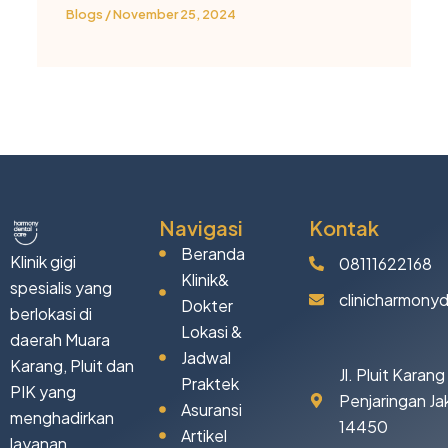
Blogs
/
November 25, 2024
Navigasi
Kontak
Beranda
Klinik gigi
08111622168
Klinik&
spesialis yang
clinicharmony
Dokter
berlokasi di
Lokasi &
daerah Muara
Jadwal
Karang, Pluit dan
Jl. Pluit Karan
Praktek
PIK yang
Penjaringan Ja
Asuransi
menghadirkan
14450
Artikel
layanan