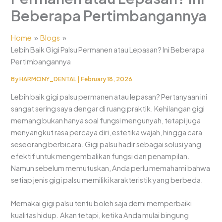
Beberapa Pertimbangannya
Home
Blogs
Lebih Baik Gigi Palsu Permanen atau Lepasan? Ini Beberapa
Pertimbangannya
By
HARMONY_DENTAL
|
February 18, 2026
Lebih baik gigi palsu permanen atau lepasan? Pertanyaan ini
sangat sering saya dengar di ruang praktik. Kehilangan gigi
memang bukan hanya soal fungsi mengunyah, tetapi juga
menyangkut rasa percaya diri, estetika wajah, hingga cara
seseorang berbicara. Gigi palsu hadir sebagai solusi yang
efektif untuk mengembalikan fungsi dan penampilan.
Namun sebelum memutuskan, Anda perlu memahami bahwa
setiap jenis gigi palsu memiliki karakteristik yang berbeda.
Memakai gigi palsu tentu boleh saja demi memperbaiki
kualitas hidup. Akan tetapi, ketika Anda mulai bingung