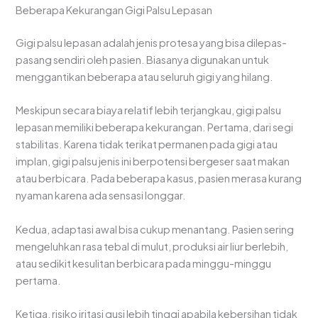
Beberapa Kekurangan Gigi Palsu Lepasan
Gigi palsu lepasan adalah jenis protesa yang bisa dilepas-
pasang sendiri oleh pasien. Biasanya digunakan untuk
menggantikan beberapa atau seluruh gigi yang hilang.
Meskipun secara biaya relatif lebih terjangkau, gigi palsu
lepasan memiliki beberapa kekurangan. Pertama, dari segi
stabilitas. Karena tidak terikat permanen pada gigi atau
implan, gigi palsu jenis ini berpotensi bergeser saat makan
atau berbicara. Pada beberapa kasus, pasien merasa kurang
nyaman karena ada sensasi longgar.
Kedua, adaptasi awal bisa cukup menantang. Pasien sering
mengeluhkan rasa tebal di mulut, produksi air liur berlebih,
atau sedikit kesulitan berbicara pada minggu-minggu
pertama.
Ketiga, risiko iritasi gusi lebih tinggi apabila kebersihan tidak