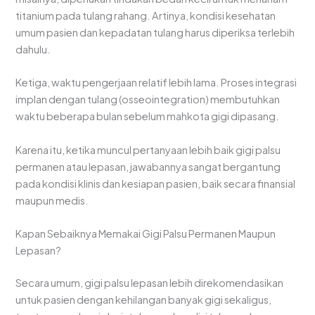
titanium pada tulang rahang. Artinya, kondisi kesehatan
umum pasien dan kepadatan tulang harus diperiksa terlebih
dahulu.
Ketiga, waktu pengerjaan relatif lebih lama. Proses integrasi
implan dengan tulang (osseointegration) membutuhkan
waktu beberapa bulan sebelum mahkota gigi dipasang.
Karena itu, ketika muncul pertanyaan lebih baik gigi palsu
permanen atau lepasan, jawabannya sangat bergantung
pada kondisi klinis dan kesiapan pasien, baik secara finansial
maupun medis.
Kapan Sebaiknya Memakai Gigi Palsu Permanen Maupun
Lepasan?
Secara umum, gigi palsu lepasan lebih direkomendasikan
untuk pasien dengan kehilangan banyak gigi sekaligus,