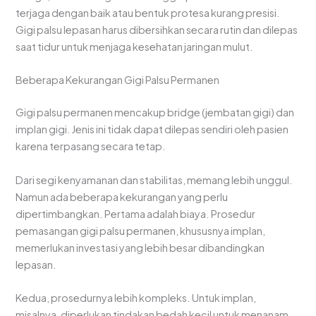
terjaga dengan baik atau bentuk protesa kurang presisi.
Gigi palsu lepasan harus dibersihkan secara rutin dan dilepas
saat tidur untuk menjaga kesehatan jaringan mulut.
Beberapa Kekurangan Gigi Palsu Permanen
Gigi palsu permanen mencakup bridge (jembatan gigi) dan
implan gigi. Jenis ini tidak dapat dilepas sendiri oleh pasien
karena terpasang secara tetap.
Dari segi kenyamanan dan stabilitas, memang lebih unggul.
Namun ada beberapa kekurangan yang perlu
dipertimbangkan. Pertama adalah biaya. Prosedur
pemasangan gigi palsu permanen, khususnya implan,
memerlukan investasi yang lebih besar dibandingkan
lepasan.
Kedua, prosedurnya lebih kompleks. Untuk implan,
misalnya, diperlukan tindakan bedah kecil untuk menanam